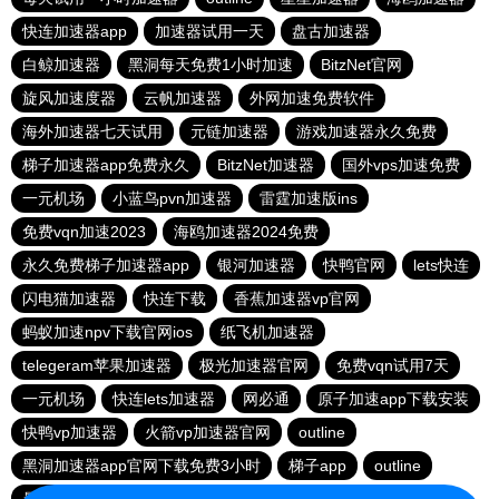
快连加速器app
加速器试用一天
盘古加速器
白鲸加速器
黑洞每天免费1小时加速
BitzNet官网
旋风加速度器
云帆加速器
外网加速免费软件
海外加速器七天试用
元链加速器
游戏加速器永久免费
梯子加速器app免费永久
BitzNet加速器
国外vps加速免费
一元机场
小蓝鸟pvn加速器
雷霆加速版ins
免费vqn加速2023
海鸥加速器2024免费
永久免费梯子加速器app
银河加速器
快鸭官网
lets快连
闪电猫加速器
快连下载
香蕉加速器vp官网
蚂蚁加速npv下载官网ios
纸飞机加速器
telegeram苹果加速器
极光加速器官网
免费vqn试用7天
一元机场
快连lets加速器
网必通
原子加速app下载安装
快鸭vp加速器
火箭vp加速器官网
outline
黑洞加速器app官网下载免费3小时
梯子app
outline