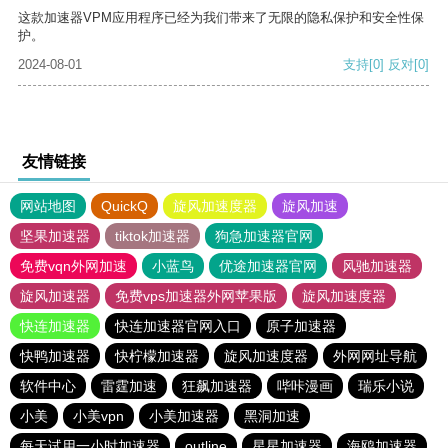
这款加速器VPM应用程序已经为我们带来了无限的隐私保护和安全性保
护。
2024-08-01
支持
[0]
反对
[0]
友情链接
网站地图
QuickQ
旋风加速度器
旋风加速
坚果加速器
tiktok加速器
狗急加速器官网
免费vqn外网加速
小蓝鸟
优途加速器官网
风驰加速器
旋风加速器
免费vps加速器外网苹果版
旋风加速度器
快连加速器
快连加速器官网入口
原子加速器
快鸭加速器
快柠檬加速器
旋风加速度器
外网网址导航
软件中心
雷霆加速
狂飙加速器
哔咔漫画
瑞乐小说
小美
小美vpn
小美加速器
黑洞加速
每天试用一小时加速器
outline
星星加速器
海鸥加速器