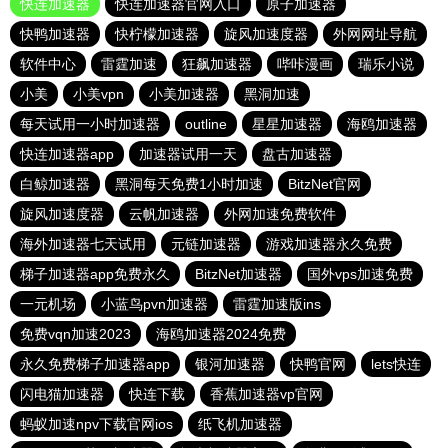
快连加速器
快连加速器官网入口
原子加速器
快鸭加速器
快柠檬加速器
旋风加速度器
外网网址导航
软件中心
雷霆加速
狂飙加速器
哔咔漫画
瑞乐小说
小美
小美vpn
小美加速器
黑洞加速
每天试用一小时加速器
outline
星星加速器
海鸥加速器
快连加速器app
加速器试用一天
盘古加速器
白鲸加速器
黑洞每天免费1小时加速
BitzNet官网
旋风加速度器
云帆加速器
外网加速免费软件
海外加速器七天试用
元链加速器
游戏加速器永久免费
梯子加速器app免费永久
BitzNet加速器
国外vps加速免费
一元机场
小蓝鸟pvn加速器
雷霆加速版ins
免费vqn加速2023
海鸥加速器2024免费
永久免费梯子加速器app
银河加速器
快鸭官网
lets快连
闪电猫加速器
快连下载
香蕉加速器vp官网
蚂蚁加速npv下载官网ios
纸飞机加速器