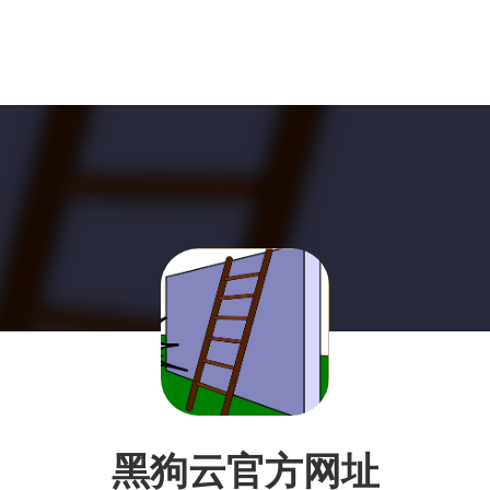
黑狗云官方网址