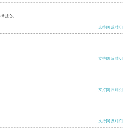
非常担心。
支持
[0]
反对
[0]
支持
[0]
反对
[0]
支持
[0]
反对
[0]
支持
[0]
反对
[0]