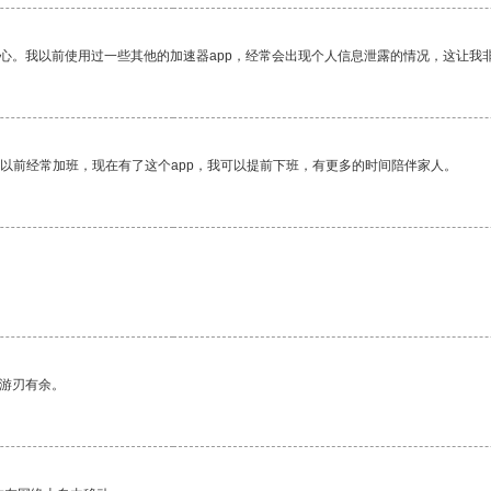
放心。我以前使用过一些其他的加速器app，经常会出现个人信息泄露的情况，这让我
我以前经常加班，现在有了这个app，我可以提前下班，有更多的时间陪伴家人。
中游刃有余。