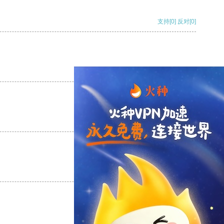
支持
[0]
反对
[0]
支持
[0]
反对
[0]
支持
[0]
反对
[0]
支持
[0]
反对
[0]