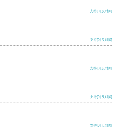
支持
[0]
反对
[0]
支持
[0]
反对
[0]
支持
[0]
反对
[0]
支持
[0]
反对
[0]
支持
[0]
反对
[0]