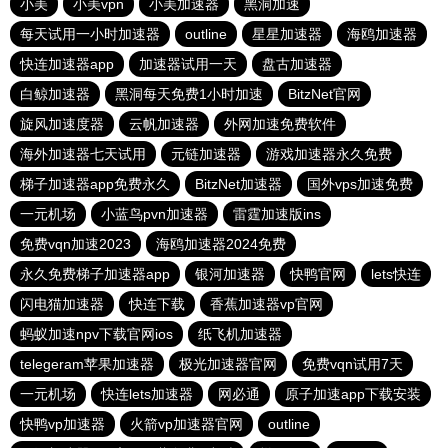
小美
小美vpn
小美加速器
黑洞加速
每天试用一小时加速器
outline
星星加速器
海鸥加速器
快连加速器app
加速器试用一天
盘古加速器
白鲸加速器
黑洞每天免费1小时加速
BitzNet官网
旋风加速度器
云帆加速器
外网加速免费软件
海外加速器七天试用
元链加速器
游戏加速器永久免费
梯子加速器app免费永久
BitzNet加速器
国外vps加速免费
一元机场
小蓝鸟pvn加速器
雷霆加速版ins
免费vqn加速2023
海鸥加速器2024免费
永久免费梯子加速器app
银河加速器
快鸭官网
lets快连
闪电猫加速器
快连下载
香蕉加速器vp官网
蚂蚁加速npv下载官网ios
纸飞机加速器
telegeram苹果加速器
极光加速器官网
免费vqn试用7天
一元机场
快连lets加速器
网必通
原子加速app下载安装
快鸭vp加速器
火箭vp加速器官网
outline