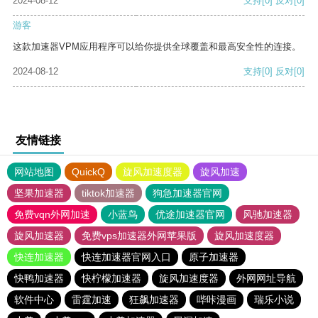
2024-08-12
支持
[0]
反对
[0]
游客
这款加速器VPM应用程序可以给你提供全球覆盖和最高安全性的连接。
2024-08-12
支持
[0]
反对
[0]
友情链接
网站地图
QuickQ
旋风加速度器
旋风加速
坚果加速器
tiktok加速器
狗急加速器官网
免费vqn外网加速
小蓝鸟
优途加速器官网
风驰加速器
旋风加速器
免费vps加速器外网苹果版
旋风加速度器
快连加速器
快连加速器官网入口
原子加速器
快鸭加速器
快柠檬加速器
旋风加速度器
外网网址导航
软件中心
雷霆加速
狂飙加速器
哔咔漫画
瑞乐小说