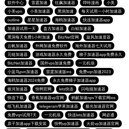
软件中心
雷霆加速
狂飙加速器
哔咔漫画
小美
小美vpn
小美加速器
黑洞加速
每天试用一小时加速器
outline
星星加速器
海鸥加速器
快连加速器app
加速器试用一天
盘古加速器
白鲸加速器
黑洞每天免费1小时加速
BitzNet官网
旋风加速度器
云帆加速器
外网加速免费软件
海外加速器七天试用
元链加速器
游戏加速器永久免费
梯子加速器app免费永久
BitzNet加速器
国外vps加速免费
一元机场
小蓝鸟pvn加速器
雷霆加速版ins
免费vqn加速2023
海鸥加速器2024免费
永久免费梯子加速器app
银河加速器
快鸭官网
lets快连
闪电猫加速器
快连下载
香蕉加速器vp官网
蚂蚁加速npv下载官网ios
纸飞机加速器
telegeram苹果加速器
极光加速器官网
免费vqn试用7天
一元机场
快连lets加速器
网必通
原子加速app下载安装
快鸭vp加速器
火箭vp加速器官网