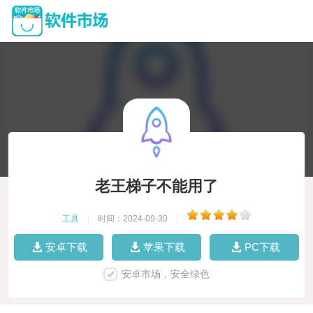
老王梯子不能用了
工具
|
时间：2024-09-30
|
安卓下载
苹果下载
PC下载
安卓市场，安全绿色