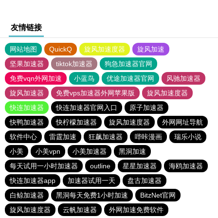
友情链接
网站地图
QuickQ
旋风加速度器
旋风加速
坚果加速器
tiktok加速器
狗急加速器官网
免费vqn外网加速
小蓝鸟
优途加速器官网
风驰加速器
旋风加速器
免费vps加速器外网苹果版
旋风加速度器
快连加速器
快连加速器官网入口
原子加速器
快鸭加速器
快柠檬加速器
旋风加速度器
外网网址导航
软件中心
雷霆加速
狂飙加速器
哔咔漫画
瑞乐小说
小美
小美vpn
小美加速器
黑洞加速
每天试用一小时加速器
outline
星星加速器
海鸥加速器
快连加速器app
加速器试用一天
盘古加速器
白鲸加速器
黑洞每天免费1小时加速
BitzNet官网
旋风加速度器
云帆加速器
外网加速免费软件