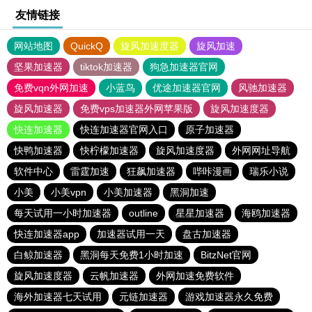
友情链接
网站地图
QuickQ
旋风加速度器
旋风加速
坚果加速器
tiktok加速器
狗急加速器官网
免费vqn外网加速
小蓝鸟
优途加速器官网
风驰加速器
旋风加速器
免费vps加速器外网苹果版
旋风加速度器
快连加速器
快连加速器官网入口
原子加速器
快鸭加速器
快柠檬加速器
旋风加速度器
外网网址导航
软件中心
雷霆加速
狂飙加速器
哔咔漫画
瑞乐小说
小美
小美vpn
小美加速器
黑洞加速
每天试用一小时加速器
outline
星星加速器
海鸥加速器
快连加速器app
加速器试用一天
盘古加速器
白鲸加速器
黑洞每天免费1小时加速
BitzNet官网
旋风加速度器
云帆加速器
外网加速免费软件
海外加速器七天试用
元链加速器
游戏加速器永久免费